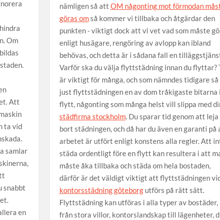
gnorera
nämligen så att
OM någonting mot förmodan mås
göras om
så kommer vi tillbaka och åtgärdar den
rhindra
punkten - viktigt dock att vi vet vad som måste gö
en. Om
enligt husägare, rengöring av avlopp kan ibland
 bildas
behövas, och detta är i sådana fall en tilläggstjäns
ostaden.
Varför ska du välja flyttstädning innan du flyttar? 
är viktigt för många, och som nämndes tidigare så
 en
just flyttstädningen en av dom tråkigaste bitarna 
t. Att
flytt, någonting som många helst vill slippa med di
kmaskin
städfirma stockholm
. Du sparar tid genom att leja
 ta vid
bort städningen, och då har du även en garanti på 
nskada.
arbetet är utfört enligt konstens alla regler. Att in
na samlar
städa ordentligt före en flytt kan resultera i att m
skinerna,
måste åka tillbaka och städa om hela bostaden,
tt
därför är det väldigt viktigt att flyttstädningen vi
u snabbt
kontorsstädning göteborg
utförs på rätt sätt.
et.
Flyttstädning kan utföras i alla typer av bostäder, 
llera en
från stora villor, kontorslandskap till lägenheter, 