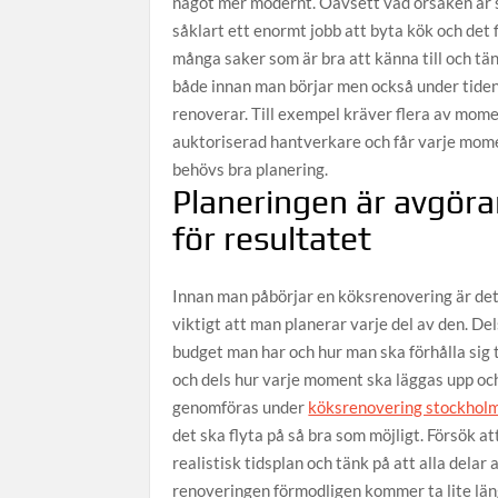
något mer modernt. Oavsett vad orsaken är s
såklart ett enormt jobb att byta kök och det 
många saker som är bra att känna till och tä
både innan man börjar men också under tide
renoverar. Till exempel kräver flera av mom
auktoriserad hantverkare och får varje mom
behövs bra planering.
Planeringen är avgör
för resultatet
Innan man påbörjar en köksrenovering är det
viktigt att man planerar varje del av den. Del
budget man har och hur man ska förhålla sig t
och dels hur varje moment ska läggas upp oc
genomföras under
köksrenovering stockhol
det ska flyta på så bra som möjligt. Försök at
realistisk tidsplan och tänk på att alla delar 
renoveringen förmodligen kommer ta lite län