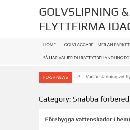
Skip
GOLVSLIPNING &
to
content
FLYTTFIRMA IDA
HOME
GOLVLÄGGARE – MER ÄN PARKET
SÅ HÄR VÄLJER DU RÄTT YTBEHANDLING FÖ
höver man för att bli elektriker?
Vad är städning vid flytt?
Gu
FLASH NEWS
Category:
Snabba förbered
Förebygga vattenskador i he