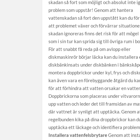
skadan så fort som möjligt och absolut inte i
problem som uppstår! Genom att hantera
vattenskadan så fort den uppstått kan du fö
att problemet växer och förvärrar situation
skadan ignoreras finns det risk för att mögel
som i sin tur kan sprida sig till övriga rum i b
För att snabbt få reda på om avlopp eller
diskmaskinrör börjar läcka kan du installera
diskbänkinsats under diskbänken i bänkskåpe
montera doppbrickor under kyl, frys och dis
kan även vara en förebyggande åtgärd du kan
för att förhindra att vatten orsakar en vatte
Doppbrickorna som placeras under vitvaror
upp vatten och leder det till framsidan av ma
där vattnet är synligt att upptäcka. Genom a
regelbunden kika på dina droppbrickor kan d
upptäcka ett läckage och identifiera problem
Installera vattenfelsbrytare
Genom att insta