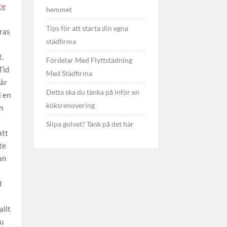
te
hemmet
Tips för att starta din egna
ras
städfirma
t.
Fördelar Med Flyttstädning
Tid
Med Städfirma
 är
Detta ska du tänka på inför en
i en
köksrenovering
n
Slipa golvet? Tänk på det här
att
te
an
d
allt
du