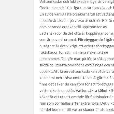
Vattenskador och fuktskada mögel är vanlig
förekommande i fuktiga rum så som kök och
En av de vanligaste orsakerna till att vatte
uppstår är skador på vitvaror och rör. Rör är
dominerande orsaken till uppkomsten av
vattenskador då det ofta är kopplingar och g
som är boven i dramat.
Förebyggande åtgär
husägare är det viktigt att arbeta förebygg
fuktskador, för att minimera risken att de
uppkommer. Det gör man på bästa sätt geno
sköta de utsatta områdena extra noga och hå
uppsikt. Att få en vattenskada kan både var
kostsamt och kräva omfattande åtgärder. So
finns det saker du kan göra för att förebygga
vattenskada uppstår.
Vattensäkra köket
Eft
köket är ett utsatt område för fuktskador är 
rum som bör hållas efter extra noga. Det vik
när det kommer till vattenskador är att upp