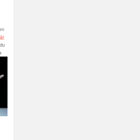
en
 är
 du
a