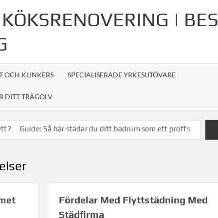
 KÖKSRENOVERING | BE
G
T OCH KLINKERS
SPECIALISERADE YRKESUTÖVARE
R DITT TRÄGOLV
ide: Så här städar du ditt badrum som ett proffs
Vanliga frågor
elser
mmet
Fördelar Med Flyttstädning Med
Städfirma