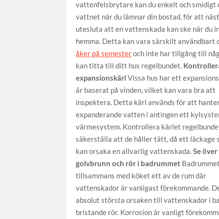
vattenfelsbrytare kan du enkelt och smidigt 
vattnet när du lämnar din bostad, för att näst
utesluta att en vattenskada kan ske när du i
hemma. Detta kan vara särskilt användbart 
åker på semester
och inte har tillgång till n
kan titta till ditt hus regelbundet.
Kontroller
expansionskärl
Vissa hus har ett expansion
är baserat på vinden, vilket kan vara bra att
inspektera. Detta kärl används för att hante
expanderande vatten i antingen ett kylsyste
värmesystem. Kontrollera kärlet regelbundet
säkerställa att de håller tätt, då ett läckage
kan orsaka en allvarlig vattenskada.
Se över 
golvbrunn och rör i badrummet
Badrummet
tillsammans med köket ett av de rum där
vattenskador är vanligast förekommande. D
absolut största orsaken till vattenskador i 
bristande rör. Korrosion är vanligt förekomm