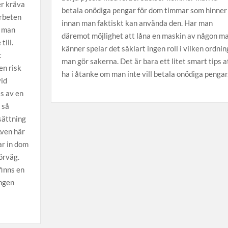
r kräva
betala onödiga pengar för dom timmar som hinner
arbeten
innan man faktiskt kan använda den. Har man
t man
däremot möjlighet att låna en maskin av någon m
till.
känner spelar det såklart ingen roll i vilken ordnin
t
man gör sakerna. Det är bara ett litet smart tips a
en risk
ha i åtanke om man inte vill betala onödiga pengar
vid
s av en
 så
sättning
Även här
ar in dom
örväg.
finns en
ingen