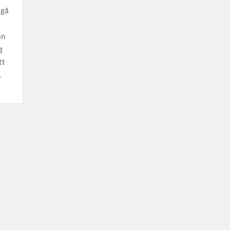
 gå
an
g
tt
.