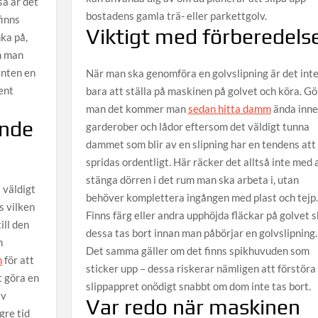
å är det
bostadens gamla trä- eller parkettgolv.
finns
Viktigt med förberedels
nka på,
n man
enten en
När man ska genomföra en golvslipning är det int
ent
bara att ställa på maskinen på golvet och köra. Gö
man det kommer man
sedan hitta damm
ända inne 
ande
garderober och lådor eftersom det väldigt tunna
dammet som blir av en slipning har en tendens att
spridas ordentligt. Här räcker det alltså inte med 
stänga dörren i det rum man ska arbeta i, utan
 väldigt
behöver komplettera ingången med plast och tejp.
s vilken
Finns färg eller andra upphöjda fläckar på golvet 
ill den
dessa tas bort innan man påbörjar en golvslipning.
h
Det samma gäller om det finns spikhuvuden som
m
för att
sticker upp – dessa riskerar nämligen att förstöra
t göra en
slippappret onödigt snabbt om dom inte tas bort.
av
Var redo när maskinen
gre tid