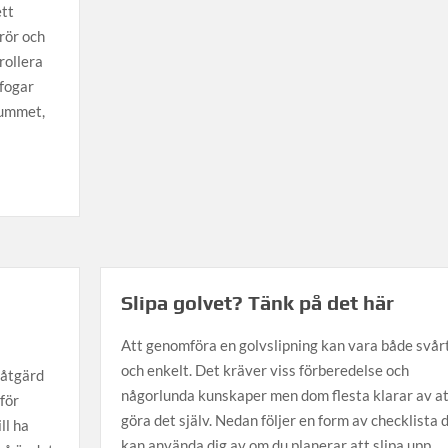
ett
rör och
trollera
rfogar
rummet,
Slipa golvet? Tänk på det här
Att genomföra en golvslipning kan vara både svår
och enkelt. Det kräver viss förberedelse och
 åtgärd
någorlunda kunskaper men dom flesta klarar av at
för
göra det själv. Nedan följer en form av checklista 
ll ha
kan använda dig av om du planerar att slipa upp