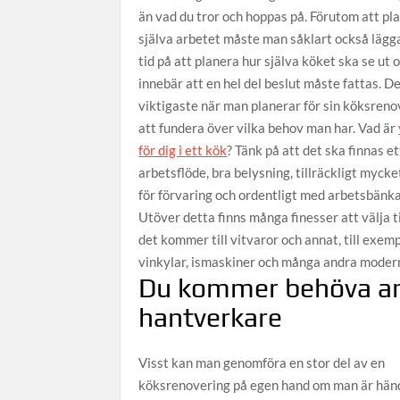
än vad du tror och hoppas på. Förutom att pl
själva arbetet måste man såklart också lägga
tid på att planera hur själva köket ska se ut 
innebär att en hel del beslut måste fattas. D
viktigaste när man planerar för sin köksreno
att fundera över vilka behov man har. Vad är
för dig i ett kök
? Tänk på att det ska finnas et
arbetsflöde, bra belysning, tillräckligt mycke
för förvaring och ordentligt med arbetsbänka
Utöver detta finns många finesser att välja ti
det kommer till vitvaror och annat, till exem
vinkylar, ismaskiner och många andra modern
Du kommer behöva an
hantverkare
Visst kan man genomföra en stor del av en
köksrenovering på egen hand om man är händ