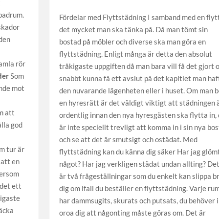
t
 badrum.
Fördelar med Flyttstädning I samband med en flytt
nskador
det mycket man ska tänka på. Då man tömt sin
 den
bostad på möbler och diverse ska man göra en
flyttstädning. Enligt många är detta den absolut
amla rör
tråkigaste uppgiften då man bara vill få det gjort 
der
Som
snabbt kunna få ett avslut på det kapitlet man haft
ande mot
den nuvarande lägenheten eller i huset. Om man bo
en hyresrätt är det väldigt viktigt att städningen 
m att
ordentlig innan den nya hyresgästen ska flytta in,
lla god
är inte speciellt trevligt att komma in i sin nya bo
a
och se att det är smutsigt och ostädat. Med
m tur är
flyttstädning kan du känna dig säker Har jag glöm
 att en
något? Har jag verkligen städat undan allting? De
ersom
är två frågeställningar som du enkelt kan slippa b
det ett
dig om ifall du beställer en flyttstädning. Varje ru
tigaste
har dammsugits, skurats och putsats, du behöver 
täcka
oroa dig att någonting måste göras om. Det är