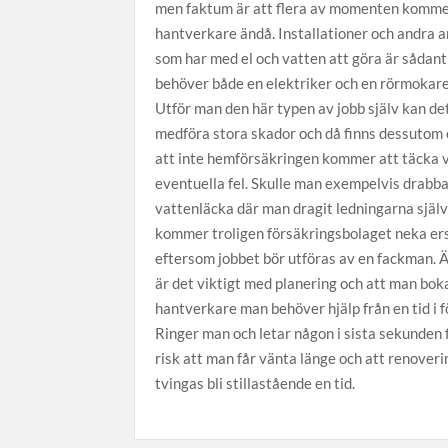
men faktum är att flera av momenten komme
hantverkare ändå. Installationer och andra 
som har med el och vatten att göra är sådan
behöver både en elektriker och en rörmokare 
Utför man den här typen av jobb själv kan de
medföra stora skador och då finns dessutom 
att inte hemförsäkringen kommer att täcka 
eventuella fel. Skulle man exempelvis drabba
vattenläcka där man dragit ledningarna själv
kommer troligen försäkringsbolaget neka er
eftersom jobbet bör utföras av en fackman. 
är det viktigt med planering och att man bok
hantverkare man behöver hjälp från en tid i f
Ringer man och letar någon i sista sekunden 
risk att man får vänta länge och att renover
tvingas bli stillastående en tid.