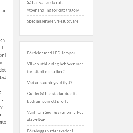
Så här väljer du rätt
ytbehandling för ditt trägolv
 är
Specialiserade yrkesutövare
och
 i
Fördelar med LED-lampor
r i
är
Vilken utbildning behöver man
 det
för att bli elektriker?
stad
Vad är städning vid flytt?
t
Guide: Så här städar du ditt
tta
badrum som ett proffs
ry
Vanliga frågor & svar om yrket
m
elektriker
inte
Förebygga vattenskador i