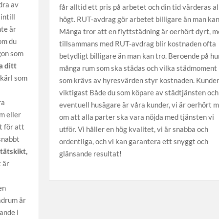
dra av
får alltid ett pris på arbetet och din tid värderas al
intill
högt. RUT-avdrag gör arbetet billigare än man kan
nte är
Många tror att en flyttstädning är oerhört dyrt, 
om du
tillsammans med RUT-avdrag blir kostnaden ofta
ågon som
betydligt billigare än man kan tro. Beroende på hu
a ditt
många rum som ska städas och vilka städmoment
skärl som
som krävs av hyresvärden styr kostnaden. Kunden
viktigast Både du som köpare av städtjänsten och
ra
eventuell husägare är våra kunder, vi är oerhört 
m eller
om att alla parter ska vara nöjda med tjänsten vi
 för att
utför. Vi håller en hög kvalitet, vi är snabba och
 snabbt
ordentliga, och vi kan garantera ett snyggt och
tätskikt,
glänsande resultat!
 är
en
badrum är
ande i