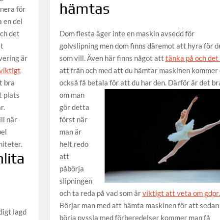
hämtas
anera för
 en del
och det
Dom flesta äger inte en maskin avsedd för
et
golvslipning men dom finns däremot att hyra för d
vering är
som vill. Även här finns något att
tänka på och det
viktigt
att från och med att du hämtar maskinen kommer
t bra
också få betala för att du har den.
Därför är det br
t plats
om man
r.
gör detta
ll när
först när
pel
man är
iteter.
helt redo
lita
att
påbörja
slipningen
och ta reda på vad som är
viktigt att veta om gdpr.
Börjar man med att hämta maskinen för att sedan
igt lagd
börja pyssla med förberedelser kommer man få